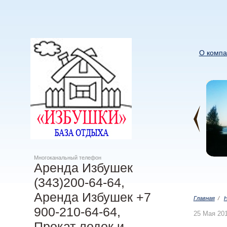
О компа
Многоканальный телефон
Аренда Избушек
(343)200-64-64,
Аренда Избушек +7
Главная
/
900-210-64-64,
25 Мая 20
Прокат лодок и